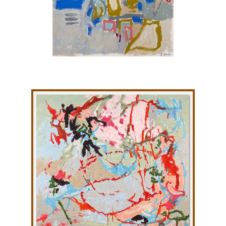
, 2025