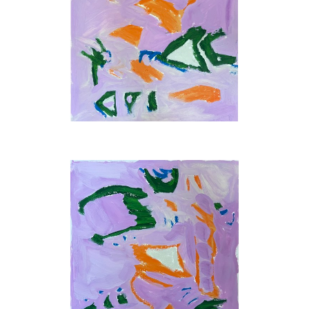
, 2025