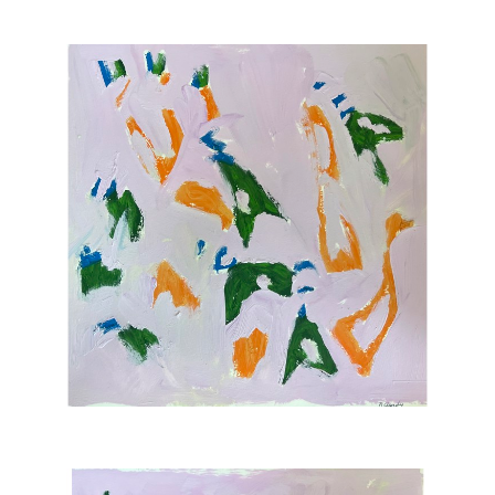
, 2025