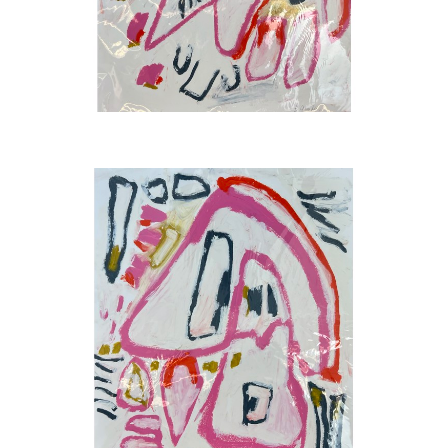
, 2023