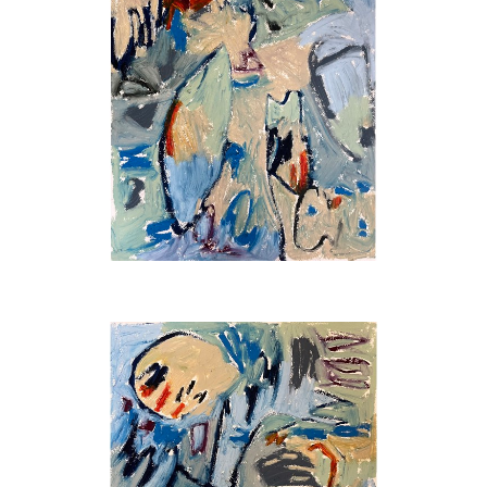
, 2025